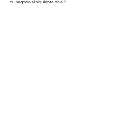
tu negocio al siguiente nivel?
MIRA UN ADELANTO DEL ÁREA
DE SOCIOS